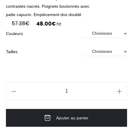
contrastés nacrés. Poignets boutonnés avec
patte capucin. Empiècement dos doublé
Le
Le
57.38
€
48.00
€
ht
prix
prix
Couleurs
initial
actuel
était :
est :
57.38€.
48.00€.
Tailles
quantité
de
CHEMISE
Ajouter au panier
LIN
Homme