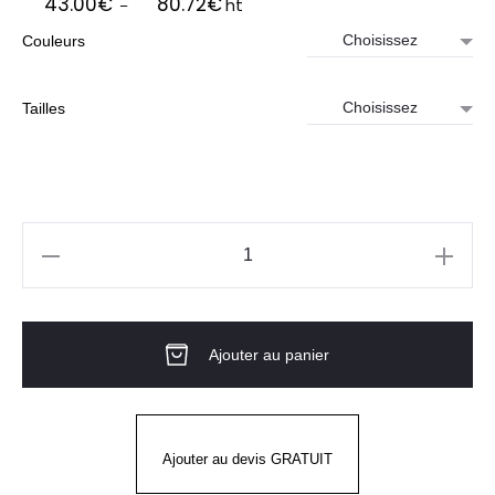
43.00
€
80.72
€
ht
–
de
Couleurs
prix :
43.00€
à
Tailles
80.72€
quantité
de
CHEMISE
Ajouter au panier
Homme
SALVATORE
GARY'S
Ajouter au devis GRATUIT