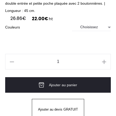
double entrée et petite poche plaquée avec 2 boutonnières. |
Longueur : 45 cm.
Le
Le
26.86
€
22.00
€
ht
prix
prix
Couleurs
initial
actuel
était :
est :
26.86€.
22.00€.
quantité
de
Tablier
Ajouter au panier
bistrot
court
NELL
MOLINEL
Ajouter au devis GRATUIT