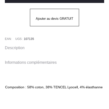
TENCEL
FIBER
SERIES
Ajouter au devis GRATUIT
LS
FLANNEL
SHIRT
EAN:
UGS :
107135
CARHARTT
Description
Informations complémentaires
Composition : 58% coton, 38% TENCEL Lyocell, 4% élasthanne