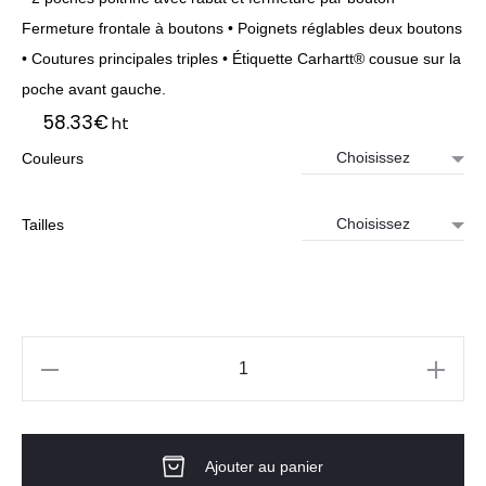
Fermeture frontale à boutons • Poignets réglables deux boutons
• Coutures principales triples • Étiquette Carhartt® cousue sur la
poche avant gauche.
58.33
€
ht
Couleurs
Tailles
quantité
de
Chemise
Ajouter au panier
WOMEN