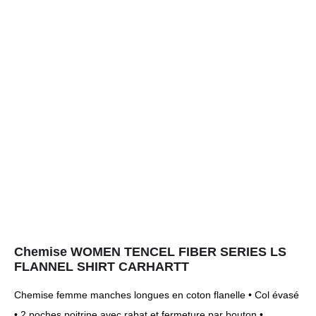
Chemise WOMEN TENCEL FIBER SERIES LS
FLANNEL SHIRT CARHARTT
Chemise femme manches longues en coton flanelle • Col évasé
• 2 poches poitrine avec rabat et fermeture par bouton •