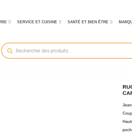
TRIE
SERVICE ET CUISINE
SANTÉ ET BIEN ÊTRE
MARQ
Recherche
de
produits
RU
CA
Jean
Coup
Haut
poche