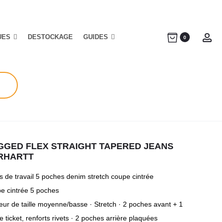
UES
DESTOCKAGE
GUIDES
Ac
0
GGED FLEX STRAIGHT TAPERED JEANS
RHARTT
s de travail 5 poches denim stretch coupe cintrée
e cintrée 5 poches
eur de taille moyenne/basse · Stretch · 2 poches avant + 1
 ticket, renforts rivets · 2 poches arrière plaquées