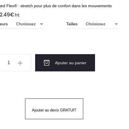
ed Flex® : stretch pour plus de confort dans les mouvements
2.49
€
ht
eurs
Tailles
ntité
Ajouter au panier
GGED
EX
RAIGHT
PERED
ANS
Ajouter au devis GRATUIT
RHARTT