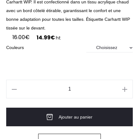
Carhartt WIP. Il est confectionné dans un tissu acrylique chaud
avec un bord côtelé étirable, garantissant le confort et une
bonne adaptation pour toutes les tailles. Étiquette Carhartt WIP
tissée sur le devant.
Le
Le
16.00
€
14.99
€
ht
prix
prix
Couleurs
initial
actuel
était :
est :
16.00€.
14.99€.
quantité
de
Bonnet
Ajouter au panier
Watch
Hat
KNITCUFFED