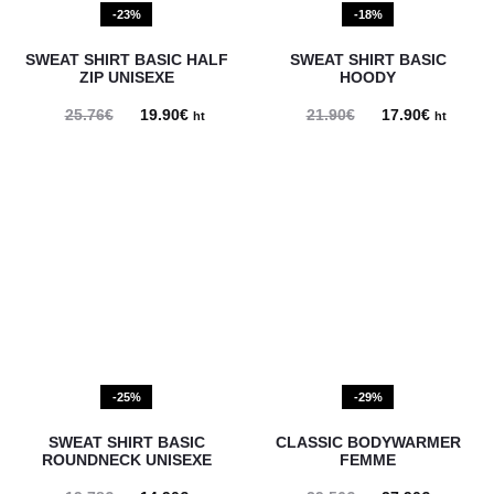
-23%
-18%
SWEAT SHIRT BASIC HALF
SWEAT SHIRT BASIC
ZIP UNISEXE
HOODY
25.76
€
Le
19.90
€
Le
21.90
€
Le
17.90
€
Le
ht
ht
prix
prix
prix
prix
initial
actuel
initial
actuel
était :
est :
était :
est :
25.76€.
19.90€.
21.90€.
17.90€.
-25%
-29%
SWEAT SHIRT BASIC
CLASSIC BODYWARMER
ROUNDNECK UNISEXE
FEMME