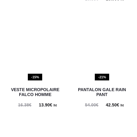
prix
prix
initial
actuel
était :
est :
16.38€.
13.90€.
-15%
-21%
VESTE MICROPOLAIRE
PANTALON GALE RAIN
FALCO HOMME
PANT
16.38
€
Le
13.90
€
Le
54.00
€
Le
42.50
€
Le
ht
ht
prix
prix
prix
prix
initial
actuel
initial
actuel
était :
est :
était :
est :