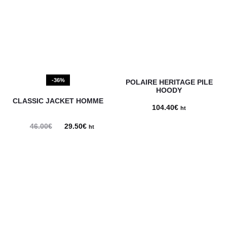
39.56€.
27.90€.
46.00€.
29.50€.
-36%
POLAIRE HERITAGE PILE
HOODY
CLASSIC JACKET HOMME
104.40
€
ht
46.00
€
Le
29.50
€
Le
ht
prix
prix
initial
actuel
était :
est :
46.00€.
29.50€.