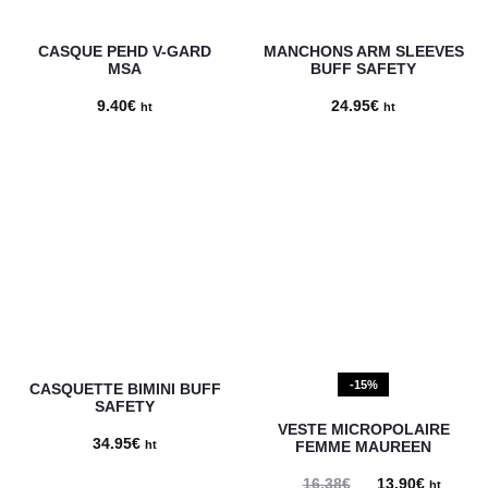
CASQUE PEHD V-GARD
MANCHONS ARM SLEEVES
MSA
BUFF SAFETY
9.40
€
24.95
€
ht
ht
-15%
CASQUETTE BIMINI BUFF
SAFETY
VESTE MICROPOLAIRE
34.95
€
ht
FEMME MAUREEN
16.38
€
Le
13.90
€
Le
ht