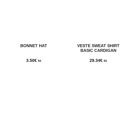
16.38€.
13.90€.
54.00€.
42.50€.
BONNET HAT
VESTE SWEAT SHIRT
BASIC CARDIGAN
3.50
€
29.34
€
ht
ht