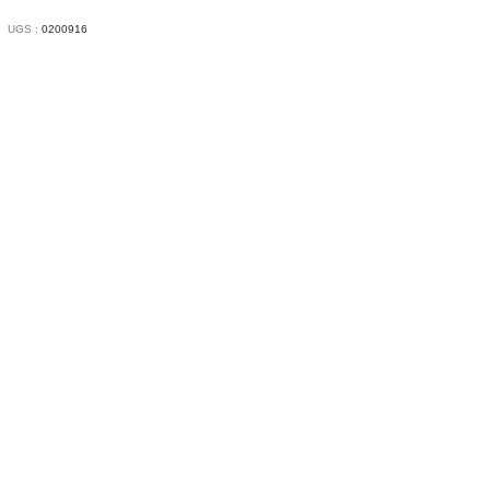
UGS :
0200916