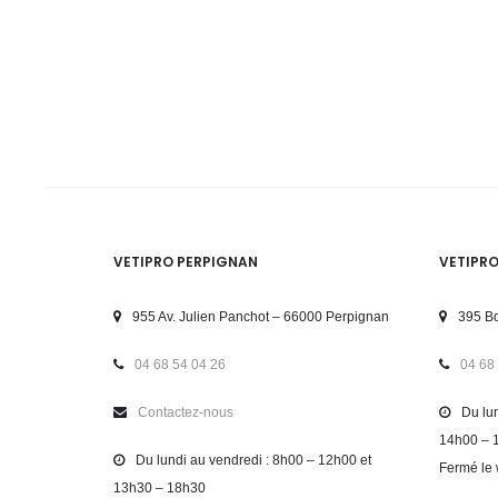
VETIPRO PERPIGNAN
VETIPR
955 Av. Julien Panchot – 66000 Perpignan
395 Bd
04 68 54 04 26
04 68
Contactez-nous
Du lun
14h00 – 
Du lundi au vendredi : 8h00 – 12h00 et
Fermé le 
13h30 – 18h30