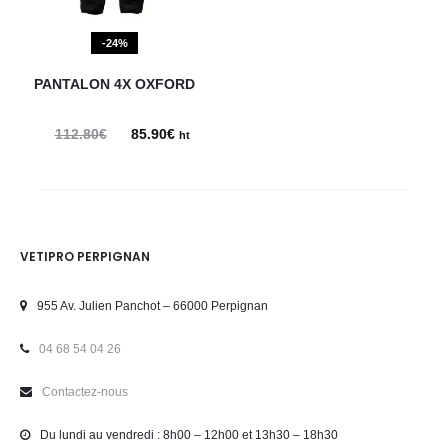
-24%
PANTALON 4X OXFORD
112.80
€
Le
85.90
€
Le
ht
prix
prix
initial
actuel
était :
est :
112.80€.
85.90€.
VETIPRO PERPIGNAN
955 Av. Julien Panchot – 66000 Perpignan
04 68 54 04 26
Contactez-nous
Du lundi au vendredi : 8h00 – 12h00 et 13h30 – 18h30