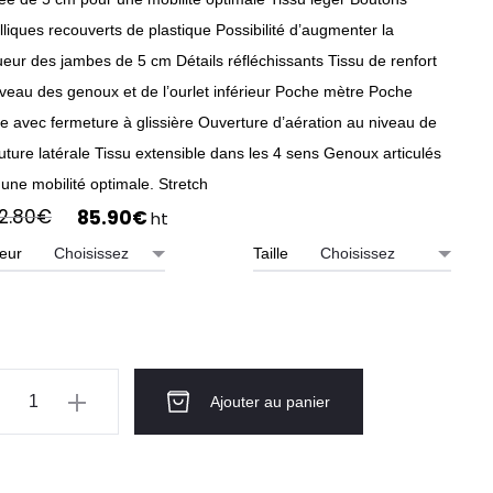
liques recouverts de plastique Possibilité d’augmenter la
ueur des jambes de 5 cm Détails réfléchissants Tissu de renfort
iveau des genoux et de l’ourlet inférieur Poche mètre Poche
se avec fermeture à glissière Ouverture d’aération au niveau de
uture latérale Tissu extensible dans les 4 sens Genoux articulés
une mobilité optimale. Stretch
Le
Le
12.80
€
85.90
€
ht
prix
prix
eur
Taille
initial
actuel
était :
est :
112.80€.
85.90€.
ntité
Ajouter au panier
NTALON