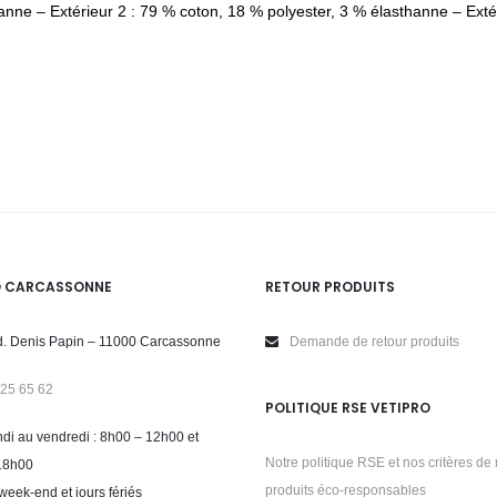
anne – Extérieur 2 : 79 % coton, 18 % polyester, 3 % élasthanne – Exté
O CARCASSONNE
RETOUR PRODUITS
. Denis Papin – 11000 Carcassonne
Demande de retour produits
 25 65 62
POLITIQUE RSE VETIPRO
di au vendredi : 8h00 – 12h00 et
Notre politique RSE et nos critères de 
18h00
produits éco-responsables
week-end et jours fériés