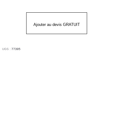
FORD
Ajouter au devis GRATUIT
UGS :
77395