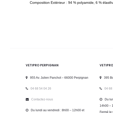
Composition Extérieur : 94 % polyamide, 6 % élasth
VETIPRO PERPIGNAN
VETIPR
955 Av. Julien Panchot – 66000 Perpignan
395 Bd
04 68 54 04 26
04 68
Contactez-nous
Du lun
14h00 – 
Du lundi au vendredi : 8h00 – 12h00 et
Fermé le 