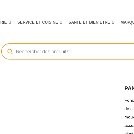
TRIE
SERVICE ET CUISINE
SANTÉ ET BIEN ÊTRE
MARQ
Recherche
de
produits
PA
Fonc
de st
mouv
acces
ajus