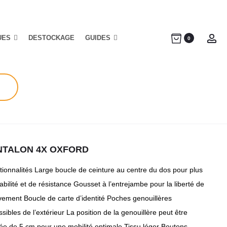
UES
DESTOCKAGE
GUIDES
Ac
0
NTALON 4X OXFORD
tionnalités Large boucle de ceinture au centre du dos pour plus
abilité et de résistance Gousset à l’entrejambe pour la liberté de
ement Boucle de carte d’identité Poches genouillères
sibles de l’extérieur La position de la genouillère peut être
tée de 5 cm pour une mobilité optimale Tissu léger Boutons