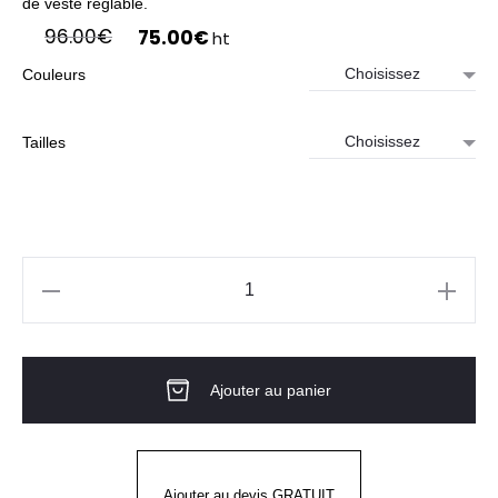
de veste réglable.
Le
Le
96.00
€
75.00
€
ht
prix
prix
Couleurs
initial
actuel
était :
est :
96.00€.
75.00€.
Tailles
quantité
de
Veste
Ajouter au panier
de
pluie.
GALE
RAIN
Ajouter au devis GRATUIT