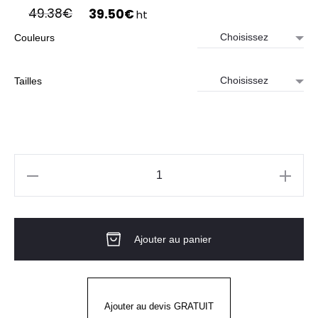
Le
Le
49.38
€
39.50
€
ht
prix
prix
Couleurs
initial
actuel
était :
est :
49.38€.
39.50€.
Tailles
quantité
de
VESTE
Ajouter au panier
SOFTSHELL
Unisexe
Ajouter au devis GRATUIT