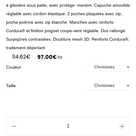
à glissière sous patte, avec protège- menton. Capuche amovible
réglable avec cordon élastique. 2 poches plaquées avec zip,
poche poitrine avec zip étanche. Manches avec renforts
Cordura® et finition poignet coupe-vent réglable. Dos rallongé.
Surpiqûres contrastées. Doublure mesh 3D. Renforts Cordura®,
traitement déperlant
Le
Le
114.62
€
97.00
€
ht
prix
prix
Couleur
initial
actuel
était :
est :
114.62€.
97.00€.
Taille
quantité