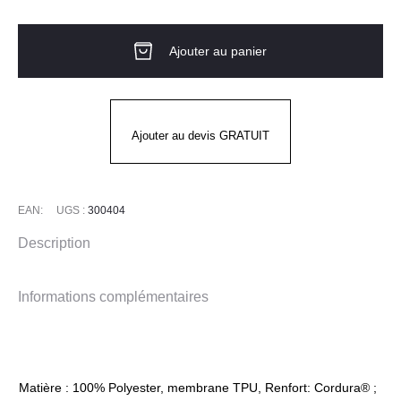
de
VESTE
Ajouter au panier
HYPER
Ajouter au devis GRATUIT
EAN:
UGS :
300404
Description
Informations complémentaires
Matière : 100% Polyester, membrane TPU, Renfort: Cordura® ;