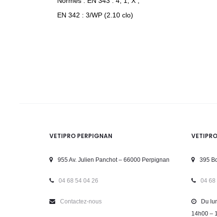
Normes : EN 343 : 4, 1, X ,
EN 342 : 3/WP (2.10 clo)
VETIPRO PERPIGNAN
VETIPR
955 Av. Julien Panchot – 66000 Perpignan
395 Bd
04 68 54 04 26
04 68
Contactez-nous
Du lun
14h00 – 