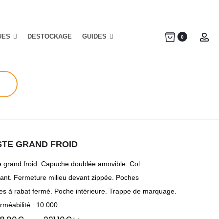
UES
DESTOCKAGE
GUIDES
Ac
0
STE GRAND FROID
e grand froid. Capuche doublée amovible. Col
ant. Fermeture milieu devant zippée. Poches
es à rabat fermé. Poche intérieure. Trappe de marquage.
rméabilité : 10 000.
Plage