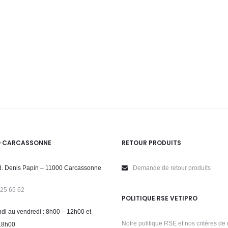
O CARCASSONNE
RETOUR PRODUITS
. Denis Papin – 11000 Carcassonne
Demande de retour produits
 25 65 62
POLITIQUE RSE VETIPRO
di au vendredi : 8h00 – 12h00 et
Notre politique RSE et nos critères de 
18h00