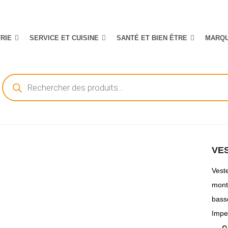
TRIE
SERVICE ET CUISINE
SANTÉ ET BIEN ÊTRE
MARQ
Recherche
de
produits
VE
Vest
mont
bass
Impe