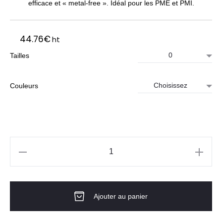
efficace et « metal-free ». Idéal pour les PME et PMI.
44.76
€
ht
Tailles
Couleurs
quantité
de
Blouson
Ajouter au panier
de
travail