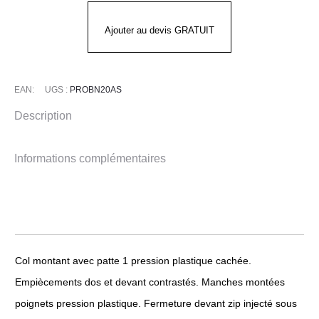
-
PRO'UP
Ajouter au devis GRATUIT
EAN:
UGS :
PROBN20AS
Description
Informations complémentaires
Col montant avec patte 1 pression plastique cachée.
Empiècements dos et devant contrastés. Manches montées
poignets pression plastique. Fermeture devant zip injecté sous