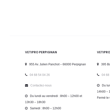
VETIPRO PERPIGNAN
VETIPR
955 Av. Julien Panchot – 66000 Perpignan
395 Bd
04 68 54 04 26
04 68
Contactez-nous
Du lun
14h00 – 
Du lundi au vendredi : 8h00 – 12h00 et
Fermé le 
13h30 – 18h30
Samedi : 8h00 – 12h00