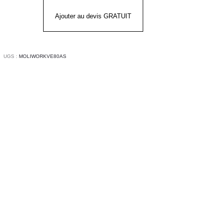
0%
on
Ajouter au devis GRATUIT
I-
U
UGS :
MOLIWORKVE80AS