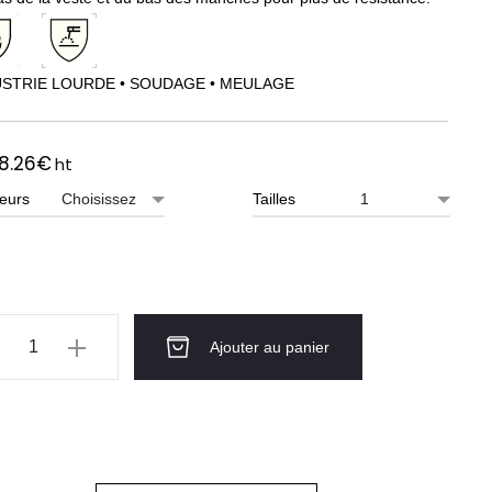
USTRIE LOURDE • SOUDAGE • MEULAGE
8.26
€
ht
eurs
Tailles
ntité
Ajouter au panier
te
ail