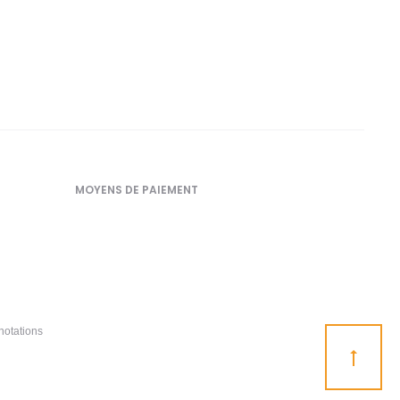
MOYENS DE PAIEMENT
notations
Go
to