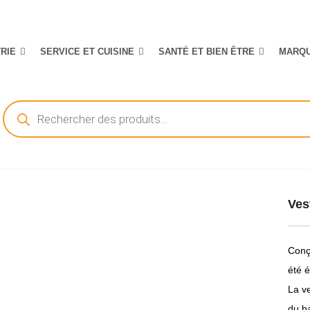
TRIE
SERVICE ET CUISINE
SANTÉ ET BIEN ÊTRE
MARQ
Recherche
de
produits
Ves
Conç
été 
La v
du b