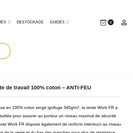
UES
DESTOCKAGE
GUIDES
Ac
0
te de travail 100% coton – ANTI-FEU
ue en 100% coton sergé ignifuge 340g/m², la veste Work FR a
étudiée pour assurer au porteur un niveau maximal de sécurité.
este Work FR dispose également de renforts intérieurs au niveau
as de la veste et du bas des manches pour plus de résistance.