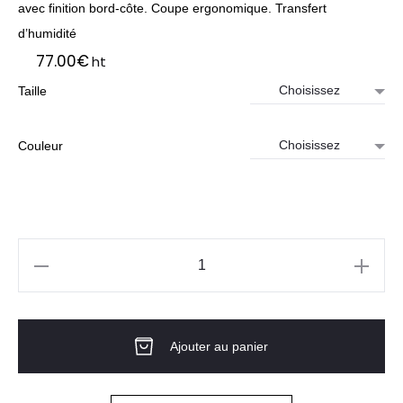
avec finition bord-côte. Coupe ergonomique. Transfert
d’humidité
77.00
€
ht
Taille
Couleur
quantité
de
Veste
Ajouter au panier
full
zip