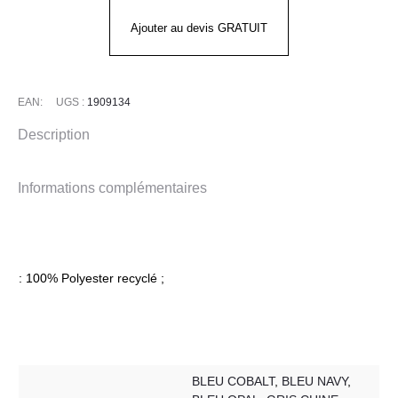
ADV
UNIFY
Ajouter au devis GRATUIT
JACKET
Homme
EAN:
UGS :
1909134
Description
Informations complémentaires
: 100% Polyester recyclé ;
BLEU COBALT
,
BLEU NAVY
,