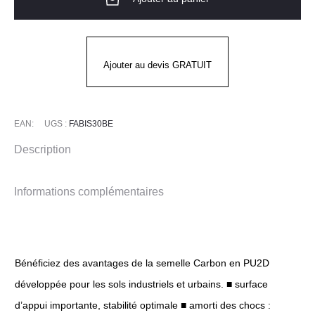
DE
SÉCURITÉ
MONTANTE
EN
Ajouter au devis GRATUIT
MICROFIBRE
AVEC
EMBOUT
EAN:
UGS :
FABIS30BE
CARBON
Description
FABIO
S3
Informations complémentaires
SRC
Bénéficiez des avantages de la semelle Carbon en PU2D
développée pour les sols industriels et urbains. ■ surface
d’appui importante, stabilité optimale ■ amorti des chocs :