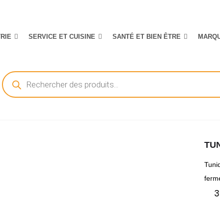
TRIE
SERVICE ET CUISINE
SANTÉ ET BIEN ÊTRE
MARQ
Recherche
de
produits
TUN
Tuni
ferm
3