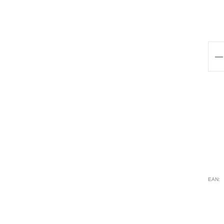
qua
de
TU
SE
CE
Bla
Ani
EAN: