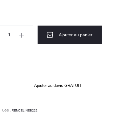
ntité
Ajouter au panier
NIQUE
RGE
LINE
nc
s
Ajouter au devis GRATUIT
UGS :
REMCELINEB222