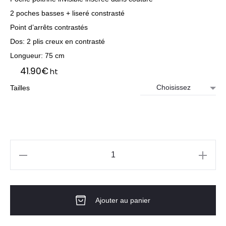
2 poches basses + liseré constrasté
Point d’arrêts contrastés
Dos: 2 plis creux en contrasté
Longueur: 75 cm
41.90
€
ht
Tailles
quantité
de
Tunique
Ajouter au panier
Santé
Femme