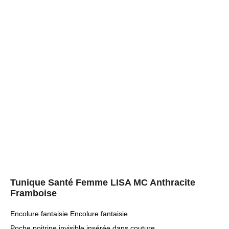
Tunique Santé Femme LISA MC Anthracite
Framboise
Encolure fantaisie Encolure fantaisie
Poche poitrine invisible insérée dans couture