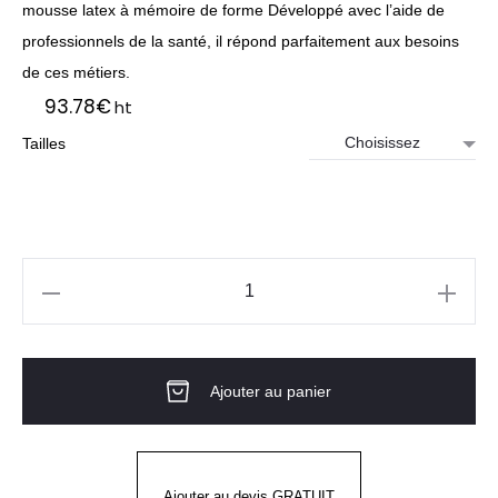
mousse latex à mémoire de forme Développé avec l’aide de
professionnels de la santé, il répond parfaitement aux besoins
de ces métiers.
93.78
€
ht
Tailles
quantité
de
SABOT
Ajouter au panier
DE
TRAVAIL
EN
CUIR
Ajouter au devis GRATUIT