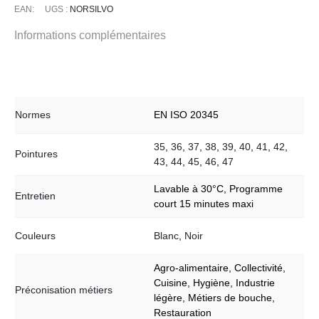
SILVO
EAN:
UGS :
NORSILVO
SB
Informations complémentaires
E
A
SRC
Normes
EN ISO 20345
35
,
36
,
37
,
38
,
39
,
40
,
41
,
42
,
Pointures
43
,
44
,
45
,
46
,
47
Lavable à 30°C, Programme
Entretien
court 15 minutes maxi
Couleurs
Blanc
,
Noir
Agro-alimentaire, Collectivité,
Cuisine, Hygiène, Industrie
Préconisation métiers
légère, Métiers de bouche,
Restauration