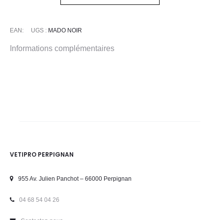
E
A
SRC
EAN:
UGS :
MADO NOIR
Informations complémentaires
VETIPRO PERPIGNAN
955 Av. Julien Panchot – 66000 Perpignan
04 68 54 04 26