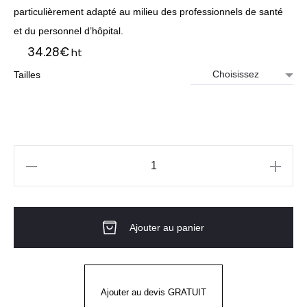
particulièrement adapté au milieu des professionnels de santé
et du personnel d’hôpital.
34.28
€
ht
Tailles
quantité
de
Sabot
Ajouter au panier
Hôpital
Mado
noir
OB
Ajouter au devis GRATUIT