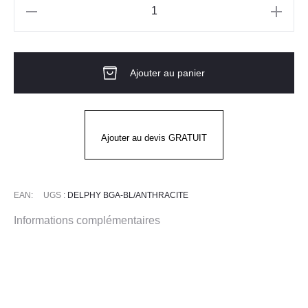
quantité
de
Tunique
Ajouter au panier
MC
DELPHY
BLANC
ANTHRACITE
Ajouter au devis GRATUIT
EAN:
UGS :
DELPHY BGA-BL/ANTHRACITE
Informations complémentaires