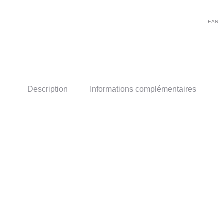
GR
CA
EAN:
Description
Informations complémentaires