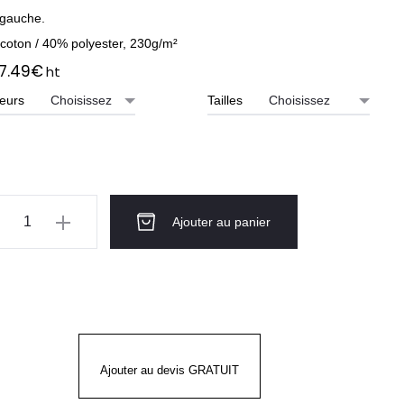
 gauche.
coton / 40% polyester, 230g/m²
7.49
€
ht
eurs
Tailles
ntité
Ajouter au panier
IRT
LAXED
rt
eve
Ajouter au devis GRATUIT
GO