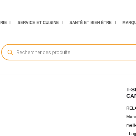
TRIE
SERVICE ET CUISINE
SANTÉ ET BIEN ÊTRE
MARQ
Recherche
de
produits
T-S
CA
RELA
Manc
meill
· Log