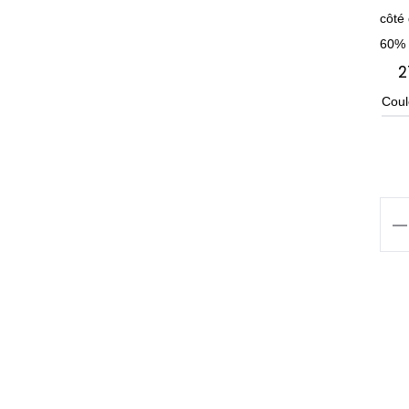
côté
60% 
2
Coul
qua
de
T-
SH
RE
Sho
Sle
LO