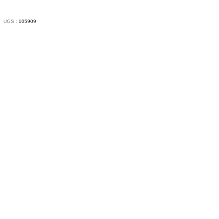
APHIC
RHARTT
UGS :
105909