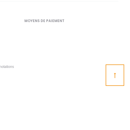
MOYENS DE PAIEMENT
notations
Go
to
top