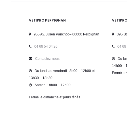
VETIPRO PERPIGNAN
VETIPR
955 Av. Julien Panchot – 66000 Perpignan
395 Bd
04 68 54 04 26
04 68
Contactez-nous
Du lun
14h00 – 
Du lundi au vendredi : 8h00 – 12h00 et
Fermé le 
13h30 – 18h30
Samedi : 8h00 – 12h00
Fermé le dimanche et jours fériés