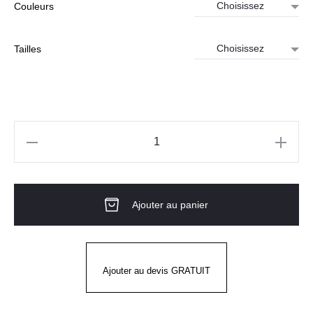
Couleurs
Tailles
quantité
de
T-
Ajouter au panier
Shirt
ML
rafraîchissant
anti
Ajouter au devis GRATUIT
UV
G-