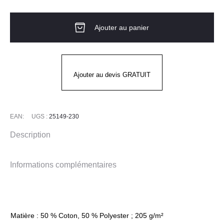
de
SHORT
Ajouter au panier
ZONES
STRETCH
Ajouter au devis GRATUIT
EAN:
UGS :
25149-230
Description
Informations complémentaires
Matière : 50 % Coton, 50 % Polyester ; 205 g/m²