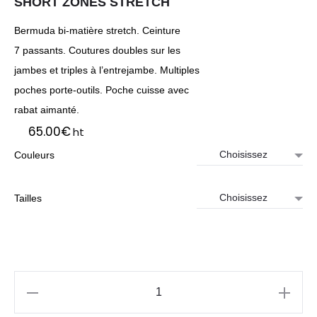
SHORT ZONES STRETCH
Bermuda bi-matière stretch. Ceinture
7 passants. Coutures doubles sur les
jambes et triples à l’entrejambe. Multiples
poches porte-outils. Poche cuisse avec
rabat aimanté.
65.00
€
ht
Couleurs
Tailles
quantité