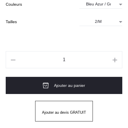
Couleurs
Tailles
quantité
de
Polo
Ajouter au panier
de
travail
DASSY®
homme
Ajouter au devis GRATUIT
-
TRAXION