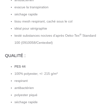
antibactérien
evacue la transpiration
séchage rapide
tissu mesh respirant, caché sous le col
idéal pour sérigraphie
®
testé substances nocives d’après Oeko-Tex
Standard
100 (0910058/Centexbel)
QUALITÉ :
PES 44
100% polyester, +/- 215 g/m²
respirant
antibactérien
polyester piqué
séchage rapide