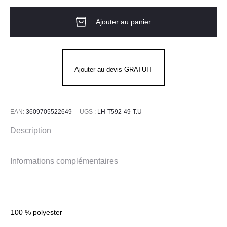
Noeud
Ajouter au panier
Papillon
mixte
Piat Rouge
Ajouter au devis GRATUIT
EAN:
3609705522649
UGS :
LH-T592-49-T.U
Description
Informations complémentaires
100 % polyester