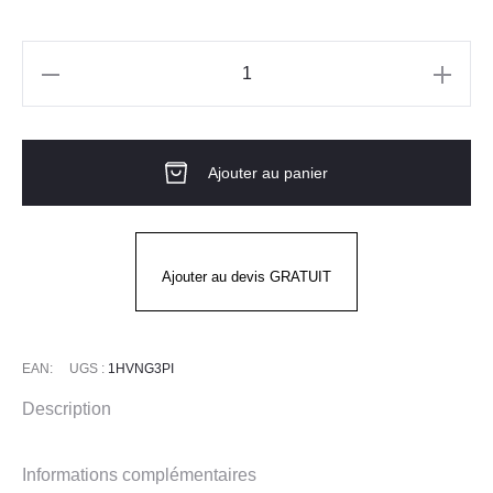
quantité
de
Pantalon
Ajouter au panier
Homme
PUPIL
PI
LAFONT
Ajouter au devis GRATUIT
EAN:
UGS :
1HVNG3PI
Description
Informations complémentaires