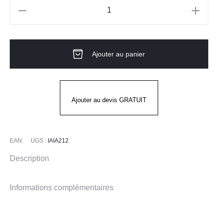
quantité
de
Mocassins
Ajouter au panier
Mixtes
KOSMO
AIMONT
Ajouter au devis GRATUIT
EAN:
UGS :
IAIA212
Description
Informations complémentaires