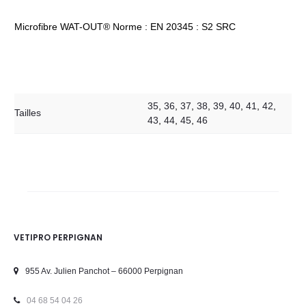
Microfibre WAT-OUT® Norme : EN 20345 : S2 SRC
35
,
36
,
37
,
38
,
39
,
40
,
41
,
42
,
Tailles
43
,
44
,
45
,
46
VETIPRO PERPIGNAN
955 Av. Julien Panchot – 66000 Perpignan
04 68 54 04 26