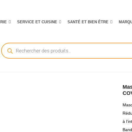
TRIE
SERVICE ET CUISINE
SANTÉ ET BIEN ÊTRE
MARQ
Recherche
de
produits
Mas
CO
Masq
Réduc
à l’i
Band