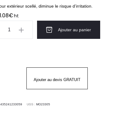
ur extérieur scellé, diminue le risque d’irritation.
1.08
€
ht
ntité
Ajouter au panier
sque
ble
te
Ajouter au devis GRATUIT
P
P3
3435241233059
UGS :
MO23305
VERGUARD