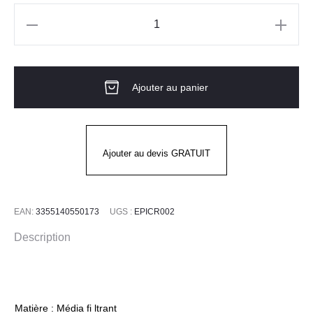
quantité
de
12
Ajouter au panier
MASQUES
EPIC
FFP2
NR
Ajouter au devis GRATUIT
D
coque
jetable
EAN:
3355140550173
UGS :
EPICR002
Description
Matière : Média fi ltrant