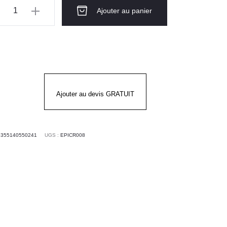
ntité
Ajouter au panier
LTRES
C
Ajouter au devis GRATUIT
3355140550241
UGS :
EPICR008