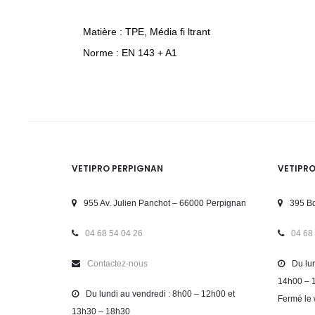
Matière : TPE, Média fi ltrant
Norme : EN 143 + A1
VETIPRO PERPIGNAN
VETIPR
955 Av. Julien Panchot – 66000 Perpignan
395 Bd
04 68 54 04 26
04 68
Contactez-nous
Du lun
14h00 – 
Du lundi au vendredi : 8h00 – 12h00 et
Fermé le 
13h30 – 18h30