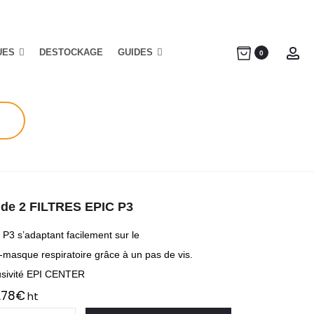
UES
DESTOCKAGE
GUIDES
Ac
0
 de 2 FILTRES EPIC P3
e P3 s’adaptant facilement sur le
-masque respiratoire grâce à un pas de vis.
usivité EPI CENTER
1.78
€
ht