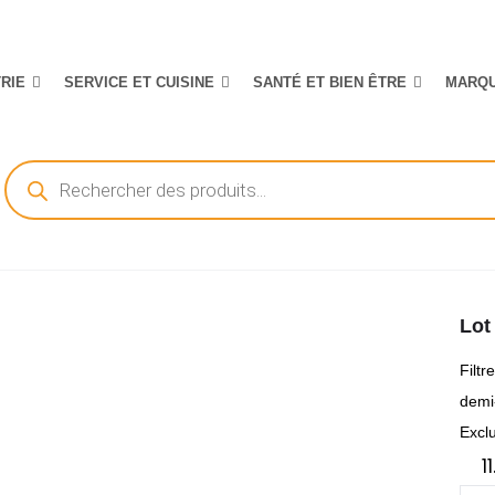
TRIE
SERVICE ET CUISINE
SANTÉ ET BIEN ÊTRE
MARQ
Recherche
de
produits
Lot
Filtr
demi
Excl
1