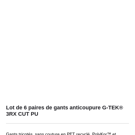
Lot de 6 paires de gants anticoupure G-TEK®
3RX CUT PU
Gants tricotés, sans couture en PET recyclé, PolyKor™ et