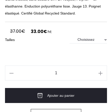
élasthanne. Enduction polyuréthane lisse. Jauge 13. Poignet
élastiqué. Certifié Global Recycled Standard.
Le
Le
37.00
€
33.00
€
ht
prix
prix
Tailles
initial
actuel
était :
est :
37.00€.
33.00€.
quantité
de
Lot
Ajouter au panier
de
6
paires