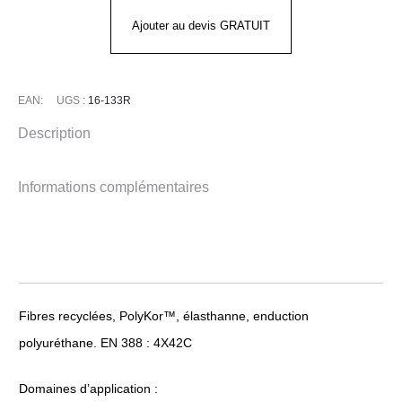
de
Ajouter au devis GRATUIT
gants
anticoupure
G-
EAN:
UGS :
16-133R
TEK®
Description
3RX
CUT
Informations complémentaires
PU
Fibres recyclées, PolyKor™, élasthanne, enduction
polyuréthane. EN 388 : 4X42C
Domaines d’application :