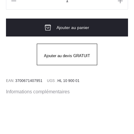
quantité
de
Lot
Ajouter au panier
de
4
clips
casque
Ajouter au devis GRATUIT
pour
lampe
frontale
EAN:
3700671407951
UGS :
HL 10 900 01
KRATOS
Informations complémentaires