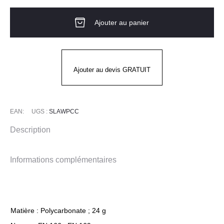
Lunettes
Ajouter au panier
de
protection
SLAM
SOUDEUR
Ajouter au devis GRATUIT
Bollé
EAN:
UGS :
SLAWPCC
Description
Informations complémentaires
Matière : Polycarbonate ; 24 g