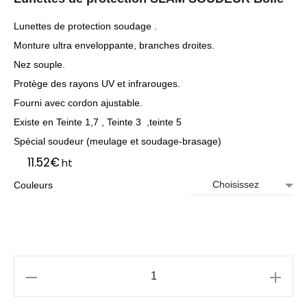
Lunettes de protection soudage .
Monture ultra enveloppante, branches droites.
Nez souple.
Protège des rayons UV et infrarouges.
Fourni avec cordon ajustable.
Existe en Teinte 1,7 , Teinte 3 ,teinte 5
Spécial soudeur (meulage et soudage-brasage)
11.52
€
ht
Couleurs
quantité
de