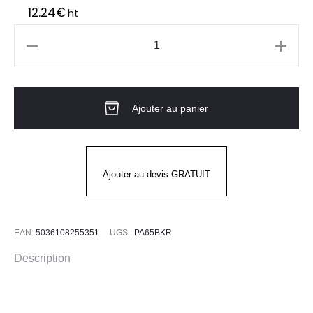
12.24
€
ht
quantité
de
LAMPE
Ajouter au panier
TORCHE
D'INSPECTION
PORTWEST
Ajouter au devis GRATUIT
EAN:
5036108255351
UGS :
PA65BKR
Description