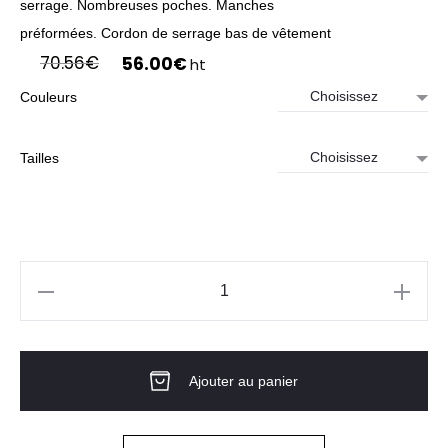
serrage. Nombreuses poches. Manches
préformées. Cordon de serrage bas de vêtement
Le
Le
70.56
€
56.00
€
ht
prix
prix
Couleurs
initial
actuel
était :
est :
70.56€.
56.00€.
Tailles
quantité
de
SOFTSHELL
Ajouter au panier
DX4
Femme