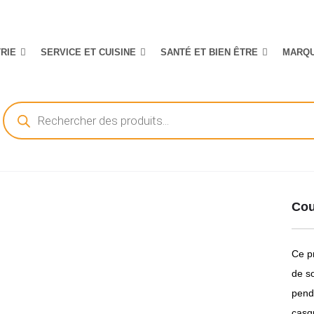
TRIE
SERVICE ET CUISINE
SANTÉ ET BIEN ÊTRE
MARQ
Recherche
de
produits
Cou
Ce pr
de so
penda
casqu