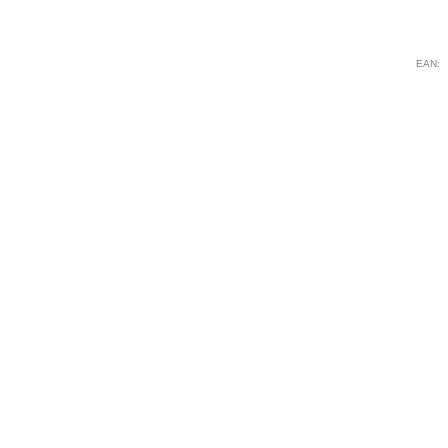
cou
EAN: