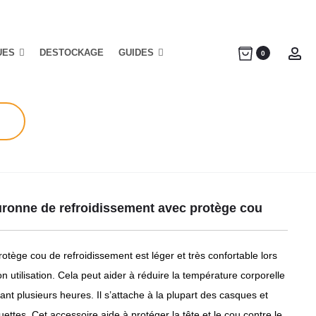
UES
DESTOCKAGE
GUIDES
Ac
0
ronne de refroidissement avec protège cou
otège cou de refroidissement est léger et très confortable lors
n utilisation. Cela peut aider à réduire la température corporelle
nt plusieurs heures. Il s’attache à la plupart des casques et
ettes. Cet accessoire aide à protéger la tête et le cou contre le