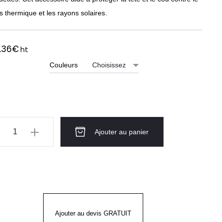
s thermique et les rayons solaires.
.36
€
ht
Couleurs
ntité
Ajouter au panier
ronne
roidissement
c
tège
Ajouter au devis GRATUIT