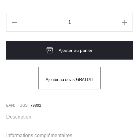
quantité
de
KENSINGTON
Ajouter au panier
CAP
HELLY
HANSEN
Ajouter au devis GRATUIT
EAN:
UGS :
79802
Description
Informations complémentaires