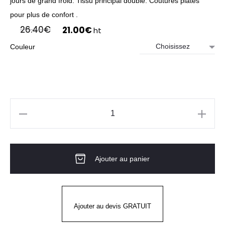
jours de grand froid. Tissu principal double. Coutures plates
pour plus de confort .
Le
Le
26.40
€
21.00
€
ht
prix
prix
Couleur
initial
actuel
était :
est :
26.40€.
21.00€.
quantité
de
Bonnet
Ajouter au panier
Lifa
Merino
Ajouter au devis GRATUIT