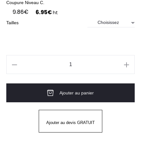
Coupure Niveau C.
Le
Le
9.86
€
6.95
€
ht
prix
prix
Tailles
initial
actuel
était :
est :
9.86€.
6.95€.
quantité
de
Gants
Ajouter au panier
G-
TEK®
POLYKOR®
41-
Ajouter au devis GRATUIT
1415
NITRILE