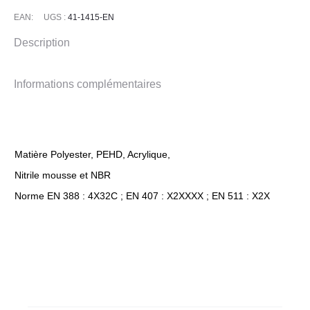
WINTER
EAN:
UGS :
41-1415-EN
PIP
Description
Informations complémentaires
Matière Polyester, PEHD, Acrylique,
Nitrile mousse et NBR
Norme EN 388 : 4X32C ; EN 407 : X2XXXX ; EN 511 : X2X