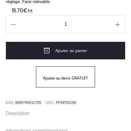
réglage. Face relevable.
15.70
€
ht
quantité
de
Écran
Ajouter au panier
facial
ÉCRAN
IFS20
Bollé
Ajouter au devis GRATUIT
EAN:
3660740011765
UGS :
PFSIFS2109
Description
Informations complémentaires