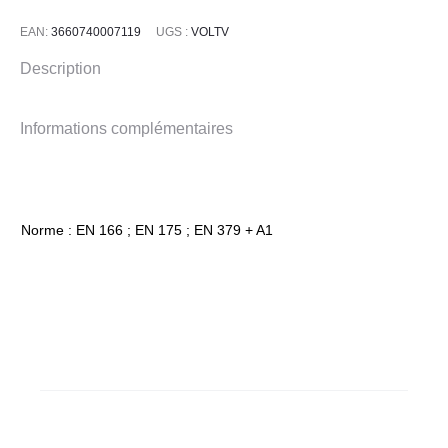
Bollé
EAN:
3660740007119
UGS :
VOLTV
Description
Informations complémentaires
Norme : EN 166 ; EN 175 ; EN 379 + A1