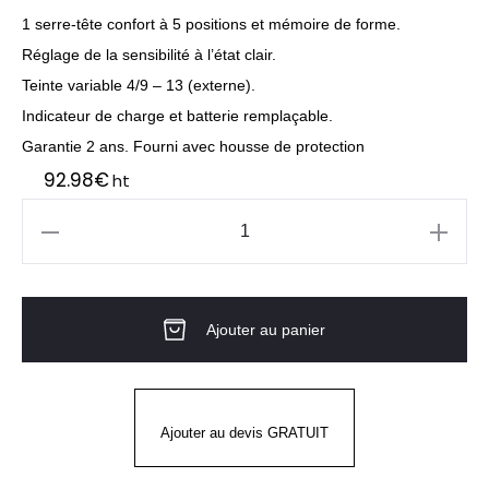
1 serre-tête confort à 5 positions et mémoire de forme.
Réglage de la sensibilité à l’état clair.
Teinte variable 4/9 – 13 (externe).
Indicateur de charge et batterie remplaçable.
Garantie 2 ans. Fourni avec housse de protection
92.98
€
ht
quantité
de
Cagoule
Ajouter au panier
de
soudage
CAGOULE
SOUDEUR
Ajouter au devis GRATUIT
VOLT