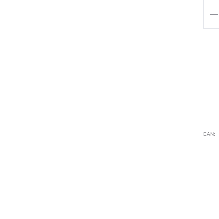
qua
de
CO
HA
VIS
-
GA
RO
EAN: