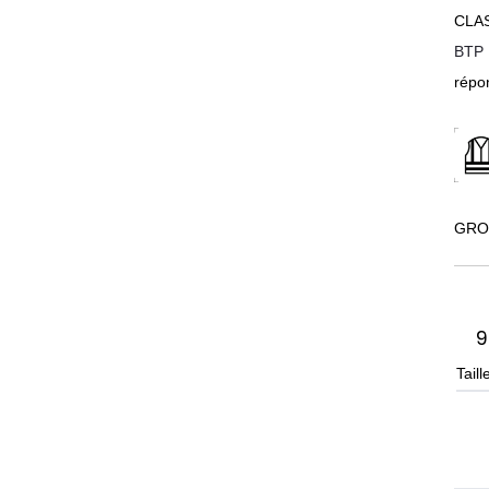
CLAS
BTP
répo
GRO
9
Taill