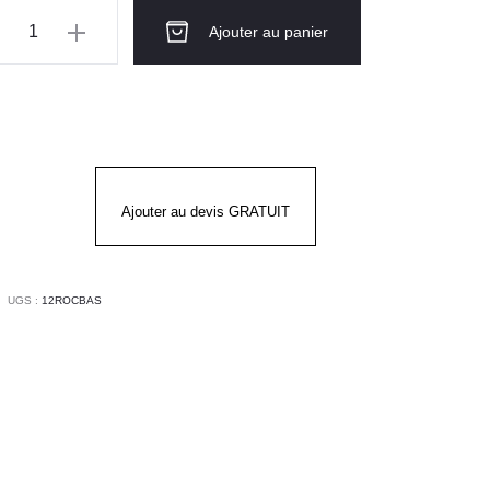
ntité
Ajouter au panier
MBINAISON
UTE
IBILITÉ
MME
Ajouter au devis GRATUIT
ADY
UGS :
12ROCBAS