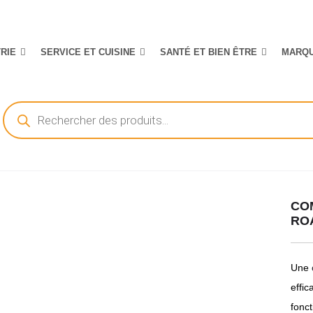
TRIE
SERVICE ET CUISINE
SANTÉ ET BIEN ÊTRE
MARQ
Recherche
de
produits
COM
RO
Une
effi
fonct