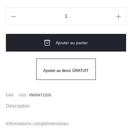
quantité
de
Chaussures
Ajouter au panier
Basse
Stone
Black
&
Ajouter au devis GRATUIT
Red
by
Volcom
EAN:
UGS :
VM30471S3S
Description
Informations complémentaires