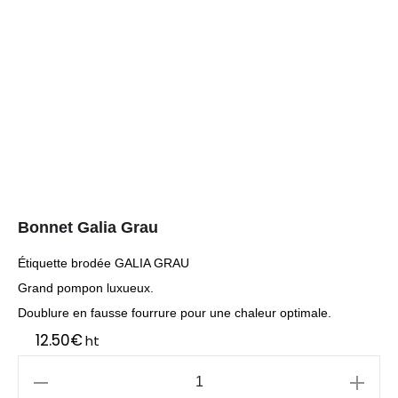
Bonnet Galia Grau
Étiquette brodée GALIA GRAU
Grand pompon luxueux.
Doublure en fausse fourrure pour une chaleur optimale.
12.50
€
ht
quantité