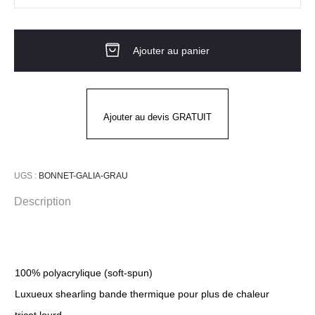
de
Bonnet
Ajouter au panier
Galia
Grau
Ajouter au devis GRATUIT
UGS :
BONNET-GALIA-GRAU
Description
100% polyacrylique (soft-spun)
Luxueux shearling bande thermique pour plus de chaleur
tricot lourd