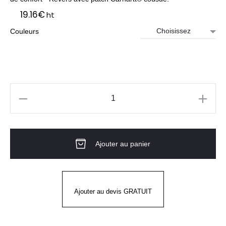
19.16
€
ht
Couleurs
quantité
de
Bonnet
Ajouter au panier
KNIT
CUFFED
SCRIPT
PATCH
Ajouter au devis GRATUIT
BEANIE
CARHARTT