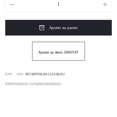
quantité
de
Blouse
Ajouter au panier
Longue
ML
MATHILDA
BLEU
Ajouter au devis GRATUIT
EAN:
UGS :
BCI MATHILDA C113-BLEU
Informations complémentaires